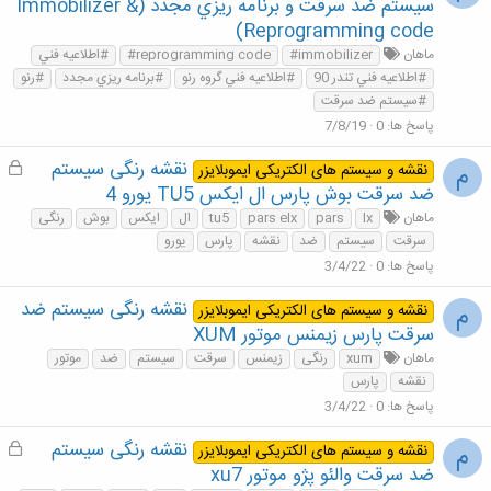
ه
سيستم ضد سرقت و برنامه ريزي مجدد (Immobilizer &
م
Reprogramming code)
ماهان
#immobilizer
#reprogramming code
#اطلاعيه فني
#اطلاعيه فني تندر 90
#اطلاعيه فني گروه رنو
#برنامه ريزي مجدد
#رنو
#سيستم ضد سرقت
پاسخ ها
0
7/8/19
نقشه رنگی سیستم
ق
م
نقشه و سیستم های الکتریکی ایموبلایزر
ف
ضد سرقت بوش پارس ال ایکس TU5 یورو 4
ل
ماهان
lx
pars
pars elx
tu5
ال
ایکس
بوش
رنگی
ش
سرقت
سیستم
ضد
نقشه
پارس
یورو
د
پاسخ ها
0
3/4/22
ه
نقشه رنگی سیستم ضد
م
نقشه و سیستم های الکتریکی ایموبلایزر
سرقت پارس زیمنس موتور XUM
ماهان
xum
رنگی
زیمنس
سرقت
سیستم
ضد
موتور
نقشه
پارس
پاسخ ها
0
3/4/22
نقشه رنگی سیستم
ق
م
نقشه و سیستم های الکتریکی ایموبلایزر
ف
ضد سرقت والئو پژو موتور xu7