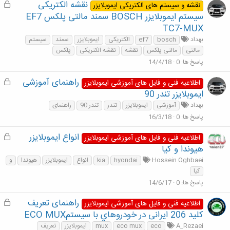
نقشه الکتریکی
ق
نقشه و سیستم های الکتریکی ایموبلایزر
ف
سیستم ایموبلایزر BOSCH سمند مالتی پلکس EF7
ل
TC7-MUX
ش
بهداد
bosch
ef7
الکتریکی
ایموبلایزر
سمند
سیستم
د
مالتی
مالتی پلکس
نقشه
نقشه الکتریکی
پلکس
ه
پاسخ ها
0
14/4/18
راهنمای آموزشی
ق
اطلاعیه فنی و فایل های آموزشی ایموبلایزر
ف
ایموبلایزر تندر 90
ل
بهداد
آموزشی
ایموبلایزر
تندر
تندر 90
راهنمای
ش
پاسخ ها
0
16/3/18
د
ه
انواع ایموبلایزر
ق
اطلاعیه فنی و فایل های آموزشی ایموبلایزر
ف
هیوندا و کیا
ل
Hossein Oghbaei
hyondai
kia
انواع
ایموبلایزر
هیوندا
و
ش
کیا
د
پاسخ ها
0
14/6/17
ه
راهنمای تعريف
ق
اطلاعیه فنی و فایل های آموزشی ایموبلایزر
ف
كليد 206 ایرانی در خودروهاي با سيستمECO MUX
ل
A_Rezaei
eco
eco mux
mux
ایموبلايزر
تعريف