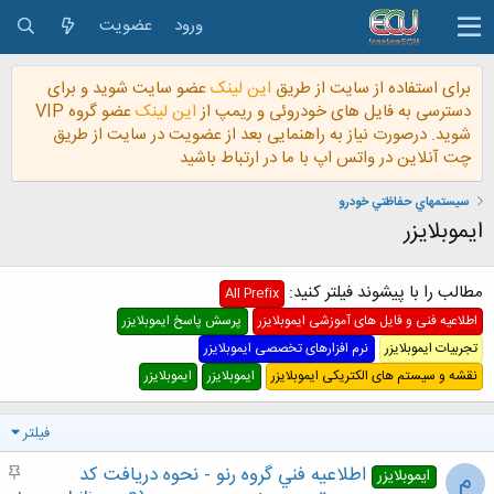
ورود
عضویت
برای استفاده از سایت از طریق
این لینک
عضو سایت شوید و برای
دسترسی به فایل های خودروئی و ریمپ از
این لینک
عضو گروه VIP
شوید. درصورت نیاز به راهنمایی بعد از عضویت در سایت از طریق
چت آنلاین در واتس اپ با ما در ارتباط باشید
سيستمهاي حفاظتي خودرو
ایموبلایزر
مطالب را با پیشوند فیلتر کنید:
All Prefix
اطلاعیه فنی و فایل های آموزشی ایموبلایزر
پرسش پاسخ ایموبلایزر
تجربیات ایموبلایزر
نرم افزارهای تخصصی ایموبلایزر
نقشه و سیستم های الکتریکی ایموبلایزر
ایموبلایزر
ایموبلایزر
فیلتر
اطلاعيه فني گروه رنو - نحوه دريافت كد
م
م
ایموبلایزر