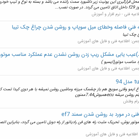
د با سلام کنترل یونیت داخل اتاق خودرو تندر۹۰(uch) محل قرارگیری این یونیت زیر داشبورد سمت راننده می باشد و بست
ب...
اعیه فنی - نرم افزار و آموزش
ه فني فاصله وخطای ميل سوپاپ و روشن شدن چراغ چک تیبا
 چک تیبا
جمن:
اطلاعيه فنی و فایل های آموزشی
د)عیب یابی مشکل ریپ زدن روشن نشدن عدم عملکرد مناسب موتور(
 مناسب موتور(ایسیو )
جمن:
اطلاعيه فنی و فایل های آموزشی
 94 تصاف کرده بعداون چراغ ایمو وقتی سویچ هم باز چشمک میزنه وماشین روشن نمیشه با هر دوی 
ecuهمبوش7.44ممنون
پرام وفلش
فنی در مورد بد روشن شدن سمند ef7
 سلام در خودروهای سمند موتور ملی دوگانه سوز با ecu موتور بوش، تحریک مثبت رله های فن رادیاتور از رله دوبل تامی
اطلاعيه فنی و فایل های آموزشی