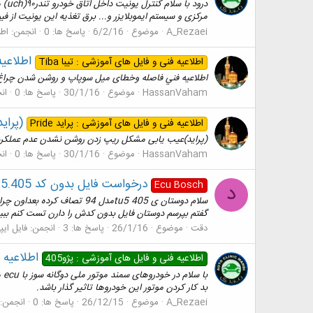
درو
مرکزی و سیستم ایموبلایزر و... برق تغذیه این یونیت از فیوز f29 داخل اتاق تامین می گردد. در صورت نص
A_Rezaei
موضوع
6/2/16
پاسخ ها: 0
انجمن:
اطل
اطلاعي
اطلاعيه فنی و فایل های آموزشی : تیبا Tiba
اطلاعيه فني فاصله وخطای ميل سوپاپ و روشن شدن چراغ
HassanVaham
موضوع
30/1/16
پاسخ ها: 0
ان
(پرای
اطلاعيه فنی و فایل های آموزشی : پراید Pride
(پراید)عیب یابی مشکل ریپ زدن روشن نشدن عدم عملکرد
HassanVaham
موضوع
30/1/16
پاسخ ها: 0
ان
درخواست فایل بدون کد 405.tu5 مدل 94
Ecu Bosch
د
سلام دوستان ی 405 tu5مدل
گفتم بپرسم دوستان فایل بدون کدش را دارن تست کنم ببینم روشن میشه 
دقت
موضوع
26/1/16
پاسخ ها: 3
انجمن:
فایل ای
اطلاعیه 
اطلاعیه فنی و فایل های آموزشی : پژو405
با
بد کار کردن موتور این خودروها تاثیر گذار باشد.
A_Rezaei
موضوع
26/12/15
پاسخ ها: 0
انجمن: