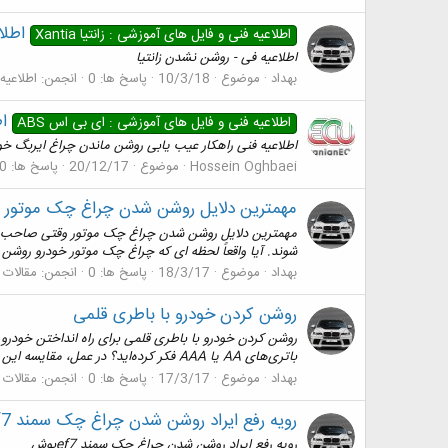
اطلا
اطلاعيه فنی و فایل های آموزشی : زانتیا Xantia
اطلاعیه فی - روشن نشدن زانتیا
بهداد
موضوع
10/3/18
پاسخ ها: 0
انجمن:
اطلاعيه
اط
اطلاعیه فنی و فایل های آموزشی : ای بی اس ABS
اطلاعیه فنی راهکار عیب یابی روشن ماندن چراغ ایربگ خودرو CROSS
Hossein Oghbaei
موضوع
20/12/17
پاسخ ها: 0
مهمترین دلایل روشن شدن چراغ چک موتور
مهمترین دلایل روشن شدن چراغ چک موتور وقتی صاحب یک
شوند. آیا واقعاً لحظه ای که چراغ چک موتور خودرو روشن م
بهداد
موضوع
18/3/17
پاسخ ها: 0
انجمن:
مقالات
روشن کردن خودرو با باطری قلمی
باتری‌های AA یا AAA فکر کرده‌اید؟ در عمل، مقایسه این دو نوع باتری مانند مقایسه کردن فیل و مورچه...
بهداد
موضوع
17/3/17
پاسخ ها: 0
انجمن:
مقالات
رویه رفع ایراد روشن شدن چراغ چک سمند ef7بوش
رویه رفع ایراد روشن شدن چراغ چک سمند ef7بوش