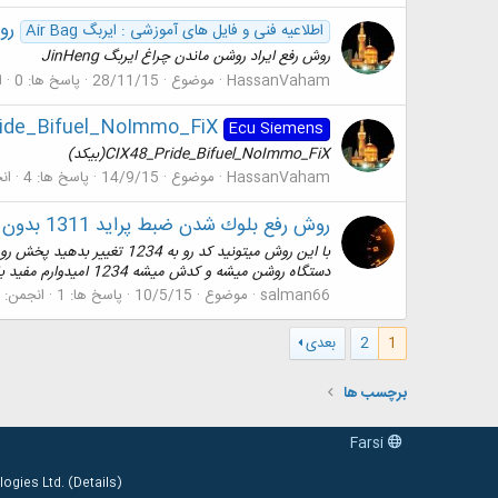
رو
اطلاعیه فنی و فایل های آموزشی : ایربگ Air Bag
روش رفع ايراد روشن ماندن چراغ ايربگ JinHeng
HassanVaham
موضوع
28/11/15
پاسخ ها: 0
ا
48_Pride_Bifuel_NoImmo_FiX
Ecu Siemens
CIX48_Pride_Bifuel_NoImmo_FiX(بیکد)
HassanVaham
موضوع
14/9/15
پاسخ ها: 4
ان
روش رفع بلوك شدن ضبط پرايد 1311 بدون باز كردن
دستگاه روشن ميشه و کدش ميشه 1234 اميدوارم مفيد باشد. خودم تست كردم كارم راه افتاد.
salman66
موضوع
10/5/15
پاسخ ها: 1
انجمن:
1
2
بعدی
برچسب ها
Farsi
ogies Ltd.
(
Details
)