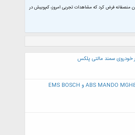
توان منصفانه فرض کرد که مشاهدات تجربی امروز، کم‌وبیش در
در خودروی سمند مالتی پلکس
اطلاعیه فنی - رفع ايراد روشن شدن چراغ چک در ABS MANDO MGH80 و EMS BOSCH