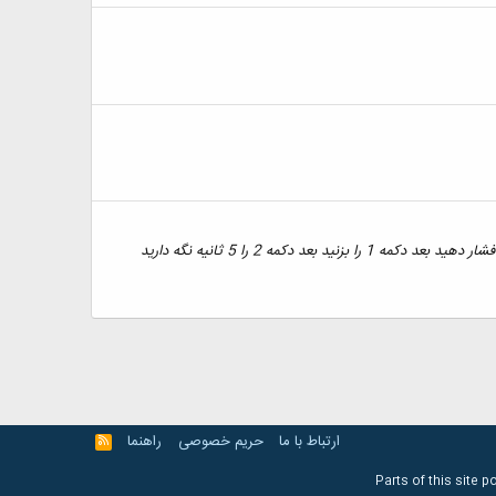
با اين روش ميتونيد کد رو به 1234 تغيير بدهيد پخش رو به برق وصل کنيد ولي ضبط را روشن نکنيد همزمان دکمه هايband و mode رو باهم فشار دهيد بعد دکمه 1 را بزنيد بعد دکمه 2 را 5 ثانيه نگه داريد
ارتباط با ما
حریم خصوصی
راهنما
R
S
S
Parts of this site 