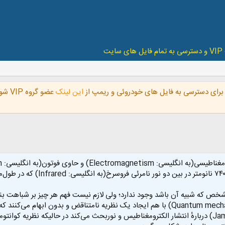
ایت
رای دسترسی به فایل های خودروئی و ریمپ از
این لینک
عضو 
خص که شبیه آن باشد وجود ندارد؛ ولی لازم نیست فهم هر چیز بر شباهت بنا 
نظریه جیمز کلرک ماکسول(به انگلیسی: James Clerk Maxwell) دربارهٔ انتشار الکترومغناطیس و نوربحث می‌ک