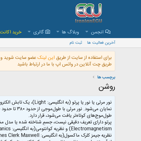
انجمن
وبلاگ ها
گالری
خرید اکانت VIP و دسترسی به تمام فایل های س
آخرین فعالیت ها
ثبت نام
برای استفاده از سایت از طریق
این لینک
عضو سایت شوید و ب
طریق چت آنلاین در واتس اپ با ما در ارتباط باشید
برچسب ها
روشن
طول‌موج‌های کوتاه‌تر یافت می‌شود، قرار دارد.
پرتو دارای تعریف دقیقی نیست، جسمِ شناخته شده یا مدل مش
Electromagnetism) و نظریه کوانتومی(به انگلیسی: Quantum mechanics) با هم ایجاد یک نظریه نامتناقض و بدون ابهام می‌کنند که تمام پدیده‌های نوری را توجیه می‌کنند.