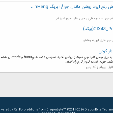
ش رفع ايراد روشن ماندن چراغ ايربگ JinHeng
نجمن:
اطلاعيه فني و فایل های های آموزشی
CIX(بیکد)
جمن:
فایل ایپرام وفلش
فایل ایپرام و کد یابی
powered by
XenForo add-ons from DragonByte™
©2011-2026
DragonByte Technol