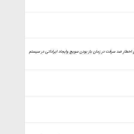
ندن چراغ اخطار ضد سرقت در زمان باز بودن سویچ وایجاد ایراداتی در سیستم