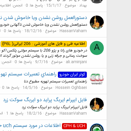
بهداد
موضوع
15/1/17
پاسخ ها: 0
انجمن:
اطلاعيه
دستورالعمل روشن نشدن ویا خاموش شدن ناگ
دستورالعمل روشن نشدن ویا خاموش شدن ناگهانی خودروه
HassanVaham
موضوع
18/12/16
پاسخ ها: 0
ا
اطلاعیه فنی و فایل های آموزشی : 206 ایرانی( P6L)
A
در خودرو های رانا و پژو 206 با
سوخت رسانی و جرقه زنی و یا روشن نشدن موتور گردند اتص
ali.aminjani
موضوع
9/7/16
پاسخ ها: 0
انجمن:
راهنماي تعميرات سيستم تهوي
کولر ایران خودرو
راهنماي تعميرات سيستم تهويه مطبوع دنا
Hossein Oghbaei
موضوع
14/5/16
پاسخ ها: 0
فایل ایپرام ایربگ پراید دو ایربگ سوکت زرد
فایل ایپرام ایربگ پراید دو ایربگ سوکت زرد
HassanVaham
موضوع
18/2/16
پاسخ ها: 1
ان
اطلاعات در مورد سیستم uch خودرو تندر 90
CPH & UCH