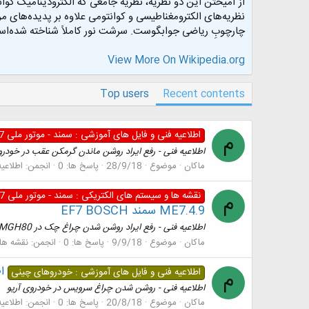
از آمیختن این دو نظریه، نظریه جامعی که الکترودینامیک کوان
نظریه‌های الکترومغناطیسی و کوانتومی علاوه بر پدیده‌های م
چارچوبِ ریاضی جوابگوست. سرشت نور کاملاً شناخته شده‌است
View More On Wikipedia.org
Top users
Recent contents
اطلاعیه فنی و فایل های آموزشی : سمند - موتور ملی ef7 - سورن - سریر
م
اطلاعیه فنی - رفع ايراد روشن ماندن گرمكن عقب در خود
ماکان
موضوع
28/9/18
پاسخ ها: 0
انجمن:
اطلاعي
نقشه ها و سیستم های الکتریکی : سمند - موتور ملی ef7 - سورن - سریر
م
ME7.4.9 سمند EF7 BOSCH
اطلاعیه فنی - رفع ايراد روشن شدن چراغ چک در ABS MANDO MGH80 و EMS BOSCH ME7.4.9 سمند EF7 BOSCH
ماکان
موضوع
9/9/18
پاسخ ها: 0
انجمن:
نقشه ها
ا
اطلاعیه فنی و فایل های آموزشی : خودروهای چینی
م
اطلاعیه فنی - روشن شدن چراغ سرويس در خودروی آريو
ماکان
موضوع
20/8/18
پاسخ ها: 0
انجمن:
اطلاعی