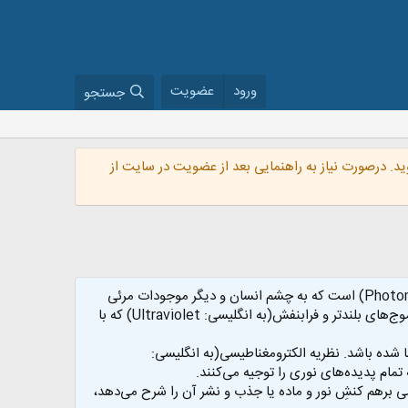
ورود
عضویت
جستجو
گروه VIP شوید. درصورت نیاز به راهنمایی بعد از عضویت در سایت از
نور مرئی یا نور یا پرتو (به انگلیسی: Light)، یک تابش الکترومغناطیسی(به انگلیسی: Electromagnetism) و حاوی فوتون(به انگلیسی: Photon) است که به چشم انسان و دیگر موجودات مرئی
نمایان می‌شود. نور مرئی با طول‌موجی از حدود ۳۸۰ تا حدود ۷۴۰ نانومتر در بین دو نور نامرئی فروسرخ(به انگلیسی: Infrared) که در طول‌موج‌های بلندتر و فرابنفش(به انگلیسی: Ultraviolet) که با
شده باشد. نظریه الکترومغناطیسی(به انگلیسی:
ند در حالیکه نظریه کوانتومی برهم کنشِ نور و ماده یا جذب و نشر آن را شرح می‌دهد،