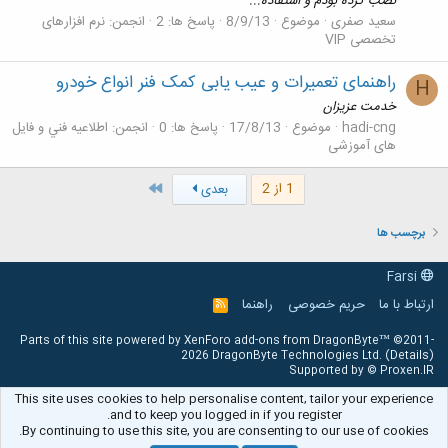
نصب کرده بودم و استفاده...
سعید صفری
موضوع
8/9/13
پاسخ ها: 2
انجمن:
نرم افزارهای
تخصصی VIP
راهنمای تعمیرات و عیب یابی کمک فنر انواع خودرو
H
خدمت عزیزان
hadi-cng
موضوع
17/8/13
پاسخ ها: 0
انجمن:
اطلاعيه فني و فایل
های آموزشی
آخر
1 از 2
بعدی
برچسب ها
Farsi
ارتباط با ما
حریم خصوصی
راهنما
R
S
S
Parts of this site powered by
XenForo add-ons from DragonByte™
©2011-
2026
DragonByte Technologies Ltd.
(
Details
)
Supported by © Proxen.IR
This site uses cookies to help personalise content, tailor your experience
and to keep you logged in if you register.
By continuing to use this site, you are consenting to our use of cookies.