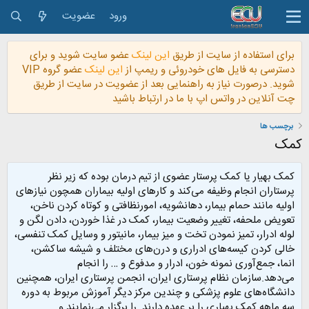
ورود
عضویت
برای استفاده از سایت از طریق
این لینک
عضو سایت شوید و برای
دسترسی به فایل های خودروئی و ریمپ از
این لینک
عضو گروه VIP
شوید. درصورت نیاز به راهنمایی بعد از عضویت در سایت از طریق
چت آنلاین در واتس اپ با ما در ارتباط باشید
برچسب ها
کمک
کمک بهیار یا کمک پرستار عضوی از تیم درمان بوده که زیر نظر
پرستاران انجام وظیفه می‌کند و کارهای اولیه بیماران همچون نیازهای
اولیه مانند حمام بیمار، دهانشویه، امورنظافتی و کوتاه کردن ناخن،
تعویض ملحفه، تغییر وضعیت بیمار، کمک در غذا خوردن، دادن لگن و
لوله ادرار، تمیز نمودن تخت و میز بیمار، مانیتور و وسایل کمک تنفسی،
خالی کردن کیسه‌های ادراری و درن‌های مختلف و شیشه ساکشن،
انما، جمع‌آوری نمونه خون، ادرار و مدفوع و … را انجام
می‌دهد.سازمان نظام پرستاری ایران، انجمن پرستاری ایران، همچنین
دانشگاه‌های علوم پزشکی و چندین مرکز دیگر آموزش مربوط به دوره‌
سه‌ ماهه کمک بهیاری را بر عهده دارند. را برگزار می‌نمایند.و