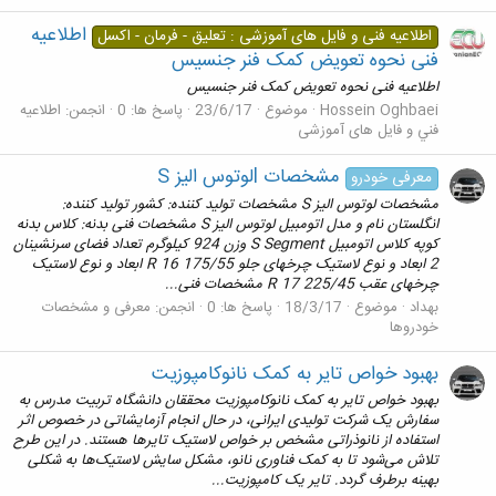
اطلاعیه
اطلاعیه فنی و فایل های آموزشی : تعلیق - فرمان - اکسل
فنی نحوه تعویض کمک فنر جنسیس
اطلاعیه فنی نحوه تعویض کمک فنر جنسیس
Hossein Oghbaei
موضوع
23/6/17
پاسخ ها: 0
انجمن:
اطلاعيه
فني و فایل های آموزشی
مشخصات lلوتوس الیز S
معرفی خودرو
مشخصات لوتوس الیز S مشخصات تولید کننده: کشور تولید کننده:
انگلستان نام و مدل اتومبیل لوتوس الیز S مشخصات فنی بدنه: کلاس بدنه
کوپه کلاس اتومبیل S Segment وزن 924 کیلوگرم تعداد فضای سرنشینان
2 ابعاد و نوع لاستیک چرخهای جلو 175/55 R 16 ابعاد و نوع لاستیک
چرخهای عقب 225/45 R 17 مشخصات فنی...
بهداد
موضوع
18/3/17
پاسخ ها: 0
انجمن:
معرفی و مشخصات
خودروها
بهبود خواص تایر به کمک نانوکامپوزیت
بهبود خواص تایر به کمک نانوکامپوزیت محققان دانشگاه تربیت مدرس به
سفارش یک شرکت تولیدی ایرانی، در حال انجام آزمایشاتی در خصوص اثر
استفاده از نانوذراتی مشخص بر خواص لاستیک تایرها هستند. در این طرح
تلاش می‌شود تا به کمک فناوری نانو، مشکل سایش لاستیک‌ها به شکلی
بهینه برطرف گردد. تایر یک کامپوزیت...