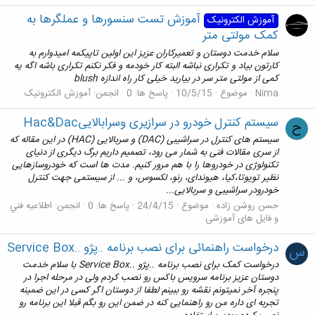
آموزش تست سنسورها و عملگرها به
آموزش الکترونیک
کمک مولتی متر
سلام خدمت دوستان و تعمیرکاران عزیز این اولین تاپیکمه امیدوارم به
کارتون بیاد و تکراری نباشه البته کار خودمه و فکر نکنم تکراری باشه اگه یه
کمی از مولتی متر سر در بیارید خیلی کار راه اندازه blush
Nima
موضوع
10/5/15
پاسخ ها: 0
انجمن:
آموزش الکترونیک
سیستم کنترل خودرو در سرازیری وسرابالاییHac&Dac
ح
سیستم های کنترل در سراشیبی (DAC) و سربالایی (HAC) در این مقاله که
از سری مقالات فنی به شمار می رود، تصمیم داریم برگ دیگری از دنیای
تکنولوژی در خودروها را با هم مرور کنیم. مدت ها است که خودروسازهایی
نظیر تویوتا،کیا، هیوندای، رنو، لکسوس، و ... از سیستمی جهت کنترل
خودرودر سراشیبی و سربالایی...
حسن روشن زاده
موضوع
24/4/15
پاسخ ها: 0
انجمن:
اطلاعيه فني
و فایل های آموزشی
درخواست راهنمائی برای نصب برنامه ..پژو ..Service Box
س
درخواست کمک برای نصب برنامه ..پژو ..Service Box با سلام خدمت
دوستان عزیز برنامه سرویس باکس رو نصب کردم ولی در مرحله اجرا در
پنجره آخر نمیتونم نقشه رو ببینم لطفا از دوستان اگر کسی در این ضمینه
تجربه ای داره من رو راهنمایی کنه در ضمن این رو بگم قبلا این برنامه رو