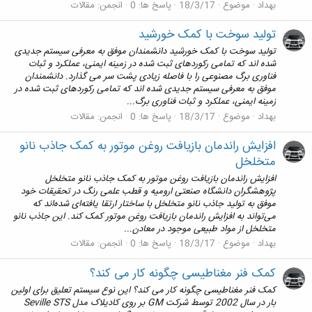
بهداد
موضوع
18/3/17
پاسخ ها: 0
انجمن:
مقالات
تولید سوخت با کمک خورشید
تولید سوخت با کمک خورشید دانشمندان موفق به معرفی سیستم جدیدی
شده اند که تمامی رکوردهای ثبت شده در زمینه ایمنی، عملکرد و ثبات
فناوری برگ مصنوعی را با فاصله زیادی پشت سر می گذارد. دانشمندان
موفق به معرفی سیستم جدیدی شده اند که تمامی رکوردهای ثبت شده در
زمینه ایمنی، عملکرد و ثبات فناوری برگ...
بهداد
موضوع
18/3/17
پاسخ ها: 0
انجمن:
مقالات
افزایش راندمان بازیافت روغن موتور به کمک جاذب‌ نانو
متخلخل
افزایش راندمان بازیافت روغن موتور به کمک جاذب‌ نانو متخلخل
پژوهشگران دانشگاه صنعتی ارومیه و قطب علمی رنگ در تحقیقات خود
موفق به تولید جاذب نانو متخلخل با ساختار ارتقا یافته‌ای شده‌اند که
می‌تواند به افزایش راندمان بازیافت روغن‌ موتور کمک کند. این جاذب نانو
متخلخل از مواد طبیعی موجود در معادن...
بهداد
موضوع
18/3/17
پاسخ ها: 0
انجمن:
مقالات
کمک فنر مغناطیسی چگونه کار می کند؟
کمک فنر مغناطیسی چگونه کار می کند؟ این نوع سیستم تعلیق برای اولین
بار در سال 2002 توسط شرکت GM بر روی کادیلاک مدل Seville STS