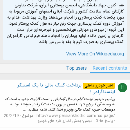
هم اکنون جهاد دانشگاهی، انجمن پرستاری ایران، شرکت تعاونی
کارکنان نظام سلامت کشور و شرکت آپنای اصفهان آموزش مربوط به
دوره یکساله کمک پرستاری را انجام می‌دهند.وزارت بهداشت اقدام به
آموزش دوره کمک پرستاری جهت رفع نیاز ده هزار کمک پرستار نمود،
این گروه از نیروهای مهارتی غیرتخصصی و غیرحرفه‌ای قرار است
کارهای بر زمین مانده اولیه بیماران را انجام دهند.فرم لباس کارآموزان
کمک پرستاری به صورت کرم با یقه یاسی می باشد.
View More On Wikipedia.org
Top users
Recent contents
پرداخت کمک مالی با یک استیکر
اخبار خودرو داخلی
H
اینستاگرامی!
پرشین خودرو: اینستاگرام در حال آزمایش و تست قابلیت جدیدی است که
به وسیله آن کاربران تنها با لمس بر روی یک استیکر قادر خواهند بود به
موسسات خیریه کمک مالی واریز و اهدا کنند. ادامه مطلب.....
http://www.persiankhodro.com/rss_page/
موضوع
20/2/19
پاسخ ها: 0
انجمن:
بخش اخبارو تازه های خودرو