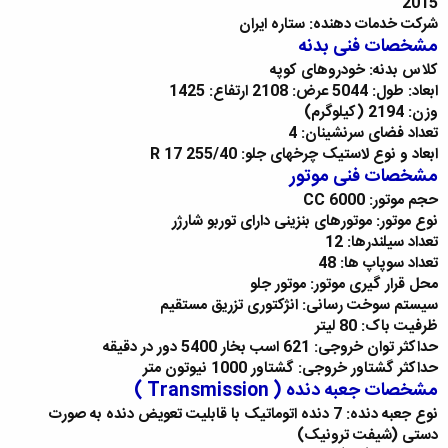
2015
شرکت خدمات دهنده: ستاره ایران
مشخصات فنی بدنه
کلاس بدنه: خودروهای کوپه
ابعاد: طول: 5044 عرض: 2108 ارتفاع: 1425
وزن: 2194 (کیلوگرم)
تعداد فضای سرنشینان: 4
ابعاد و نوع لاستیک چرخهای جلو: 255/40 R 17
مشخصات فنی موتور
حجم موتور: 6000 CC
نوع موتور: موتورهای بنزینی دارای توربو شارژر
تعداد سیلندرها: 12
تعداد سوپاپ ها: 48
محل قرار گیری موتور: موتور جلو
سیستم سوخت رسانی: انژکتوری تزریق مستقیم
ظرفیت باک: 80 لیتر
حداکثر توان خروجی: 621 اسب بخار 5400 دور در دقیقه
حداکثر گشتاور خروجی: گشتاور 1000 نیوتون متر
مشخصات جعبه دنده ( Transmission )
نوع جعبه دنده: 7 دنده اتوماتیک با قابلیت تعویض دنده به صورت
دستی (شیفت ترونیک)