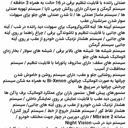
صندلی راننده با قابلیت تنظیم برقی در 16 حالت به همراه 3 حافظه /
سیستم گرمکن و سردکن دارای روکش چرمی ناپا / سیستم تهویه صندلی
ها / سیستم ماساژ صندلی ها / تا شدن صندلی های جلو برای سهولت
سوار شدن سرنشینان عقب
سیستم آیینه ها: آینه الکتروکرومیک برای سهولت دید راننده در شب / آینه
های جانبی با قابلیت تنظیم و تاشوندگی برقی / چراغ راهنما بر روی آینه
های جانبی / سیستم هشدار نزدیک شدن خودرو از عقب بر روی آینه
جانبی سیستم گرمکن
سیستم شیشه ها: شیشه های بالابر برقی / شیشه های سولار / بخار زدای
اتوماتیک شیشه های جلو
سیستم های سقف: دارای سانروف پانوراما با قابلیت تنظیم / سیستم
محافظت از آسیب
سیستم روشنایی جلو و عقب: دارای سیستم روشن و خاموش شدن
چراغها به صورت اتوماتیک چراغهای Bi-Xenon به همراه مه شکن سیستم
چرخش چراغها در سرپیچ ها
سنسورهای پیش فعال: سنسور باران برای عملکرد اتوماتیک برف پاکن ها
/ دوربین دید عقب با قابلیت نمایش بر روی نمایشگر داخلی / سیستم
هشدار نزدیک شدن خودرو از عقب بر روی آینه های جانبی/ سیستم
هشدار نقاط کور / سیستم هشدار خروج از خط / سیستم کروز کنترل/
سامانه Mbrace 2 / دارای دوربین در چهار جهت مختلف خودرو /
سیستم دید در شب Night Vision