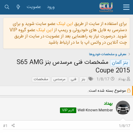
ورود
عضویت
برای استفاده از سایت از طریق
این لینک
عضو سایت شوید و برای
دسترسی به فایل های خودروئی و ریمپ از
این لینک
عضو گروه VIP
شوید. درصورت نیاز به راهنمایی بعد از عضویت در سایت از طریق
چت آنلاین در واتس اپ با ما در ارتباط باشید
معرفی و مشخصات خودروها
مشخصات فنی مرسدس بنز S65 AMG
بنز آلمان
Coupe 2015
ش
ت
بهداد
1/8/17
بنز
فنی
مرسدس
مشخصات
ر
ا
و
ر
موضوع بسته شده است.
ع
ی
ک
خ
بهداد
ن
ش
Well-Known Member
کاربر VIP
ن
ر
د
و
ه
ع
#1
1/8/17
م
و