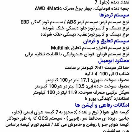
تعداد دنده (جلو): 7
جعبه دنده اتوماتیک: چهار چرخ محرک AWD 4Matic
سیستم ترمزها
نوع سیستم ترمز: سیستم ترمز ABS / سیستم ترمز کمکی EBD
نوع دیسک و کالیبر ترمز جلو: دیسکی خنک شونده
نوع دیسک و کالیبر ترمز عقب: دیسکی خنک شونده
سیستم تعلیق و فرمان
نوع سیستم تعلیق: سیستم تعلیق Multilink
نوع سیستم فرمان: فرمان هیدرولیکی با قابلیت تنظیم برقی
عملکرد اتومبیل
حداکثر سرعت: 250 کیلومتر بر ساعت
شتاب 0 الی 100: 4 ثانیه
مصرف سوخت شهری: 17.1 لیتر در 100 کیلومتر
مصرف سوخت جاده ایی: 13.5 لیتر در هر 100 کیلومتر
سیکل ترکیبی مصرف سوخت: 11.9 لیتر در 100 کیلومتر
استاندارد آلایندگی: یورو 6
امکانات رفاهی و آپشن ها
کیسه های هوا ( نوع و تعداد ): مجهز به 7 کیسه هوای ایمنی (جلو ،
جانبی ، پرده ای محافظ سر ، زانویی) - سیستم OCS که به طور خودکار
کیسه هوای جلو را روشن و خاموش می کند / تنظیم تورم کیسه براساس
وزن سرنشینان