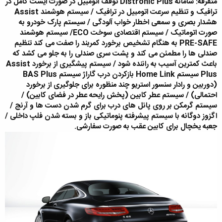
متفرقه: سامانه Distronic Plus توقف اتومبیل در صورت ایست کامل در
ترافیک و تنظیم سرعت اتومبیل در ترافیک / سیستم هوشمند Assist
هشدار بصری و سمعی اخطار خواب آلودگی / سیستم پارک خودرو به
صورت اتوماتیک / سیستم اقتصادی سوخت ECO/ سیستم هوشمند
PRE-SAFE به هنگام تشخیص برخورد کمربند را صفت می کند تنظیم
صندلی ها را مطمئن می کند و پشت سری صندلی را به جلو می کشد که
باعث کمترین آسیب به راننده شود / سیستم پیشگیری از برخورد Assist
Plus سیستم Home Link بازکردن درب گاراژ سیستم BAS Plus
(دوربین و رادار سنسور استریو چند منظوره برای جلوگیری از برخورد
احتمالی) / سیستم عطر کابین (پخش رایحه عطر در فضای کابین) /
سیستم گرمکن بر روی پانل های درب برای گرم شدن دست ها و آرنج /
اگزوز دوگانه با سیستم پیشرفته پنوماتیکی باز و بسته شدن فلپ داخلی /
جعبه یخچال برای کابین عقب به صورت سفارشی.