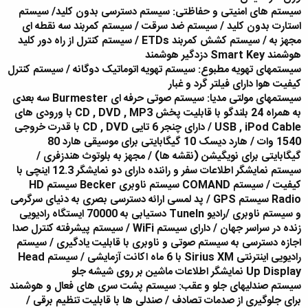
سیستم های امنیتی و حفاظتی: سیستم دسترسی بدون کلید/ سیستم
استارت بدون کلید / سیستم ضد سرقت / سیستم کمربند سه نقطه ای
مجهز به / سیستم کشش کمربند ETDs / سیستم کنترل از راه دور کلید
هوشمند Smart Key دزدگیر هوشمند
سیستمهای تهویه مطبوع: سیستم تهویه اتوماتیک دوگانه / سیستم کنترل
کیفیت هوا دارای فیلتر گرد و غبار
سیستمهای مولتی مدیا: سیستم صوتی حرفه ای Burmester سه بعدی
به همراه 24 بلندگو با قابلیت پخش CD , DVD , MP3 با ورودی های
USB , iPod Cable / دارای چنجر 6 تایی CD , DVD با قدرت خروجی
1540 وات / هارد دیسک 10 گیگابایتی برای موسیقی هارد 80
گیگابایتی برای نویگیشن (نقشه ها) / مجهز به بلوتوث هندزفری /
سیستم نمایشگر اطلاعات سفر و راننده دارای دو نمایشگر 12.3 اینچی با
کیفیت / سیستم COMAND سیستم ناوبری Becker سیستم HD
Radio سیستم GPS / پد لمسی ارائه دسترسی بصری به دنیای سرگرمی
و سیستم ناوبری /رادیو Tuneln دستیابی به 70000 ایستگاه رادیویی
زنده در سراسر جهان / دارای سیستم WiFi / سیستم پیشرفته کنترل صدا
اجازه دسترسی به سیستم صوتی و ناوبری با قابلیت یادگیری / سیستم
رادیویی اینترنتی Sirius XM با 6 ماه اکانت آزمایشی / سیستم Head
Up Display نمایشگر اطلاعات ماشین بر روی شیشه جلو
سیستم صندلیهای جلو و عقب: سیستم پشت سری های فعال و هوشمند
برای جلوگیری از صدمات تصادف / صندلی ها با قابلیت تنظیم برقی /