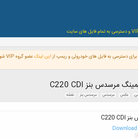
رای دسترسی به فایل های خودروئی و ریمپ از
این لینک
عضو 
گ مرسدس بنز C220 CDI
ی
عکس
مرسدس
مرسدس بنز
نقشه
C220 C
Download 