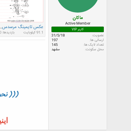
ه
ع
م
و
ض
ماکان
و
Active Member
عکس تایمینگ مرسدس بنز NG
ع
کاربر VIP
91.1 کیلوبایت
بازدیدها: 0
عضویت
31/5/18
ارسالی ها
197
تعداد لایک ها
145
محل سکونت
مشهد
((( نحو
این