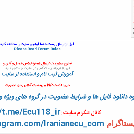
C220 CDI.P
قبل از ارسال پست حتما قوانین سایت را مطالعه کنید
Please Read Forum Rules
قانون ممنوعیت ارسال شماره تماس-ایمیل و آدرس
قبل از ایجاد پست کمی در سایت جستجو کنید
آموزش ثبت نام و استفاده از سایت
خرید اکانت VIP و پرداخت آنلاین حق عضویت
ه دانلود فایل ها و شرایط عضویت در گروه های ویژ
//t.me/Ecu118_ir
کانال تلگرام سایت :
tagram.com/Iranianecu_com
یستاگرام
: