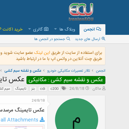
انجمن
وبلاگ ها
گالری
خرید اکانت VIP و دسترسی به تمام فایل های سایت
ارسال های جدید
جستجو در انجمن ها
برای استفاده از سایت از طریق
این لینک
عضو سایت شوید و ب
طریق چت آنلاین در واتس اپ با ما در ارتباط باشید
انجمن
تالار تعمیرات مکانیکی خودرو
عکس و نقشه سيم کشی
عکس تایمین
عکس و نقشه سیم کشی : مکانیکی
ش
ت
ماکان
24/8/18
c200
cdi
بنز
تایمینگ
سیم کش
ر
ا
و
ر
24/8/18
ع
ی
ک
خ
م
عکس تایمینگ مرسدس بنز DI
ن
ش
all Attachments
ن
ر
د
و