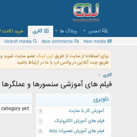
انجمن
وبلاگ ها
گالری
خرید اکانت VIP و دسترسی به تمام فایل های سایت
Search media
New comments
New media
برای استفاده از سایت از طریق
این لینک
عضو سایت شوید و ب
طریق چت آنلاین در واتس اپ با ما در ارتباط باشید
گالری
فیلم های آموزشی سنسورها و عملگرها
ناوبری
category yet.
آموزش کار با سایت
3
فیلم های آموزش الکترونیک
1
فیلم های آموزش تعمیرات ecu
8