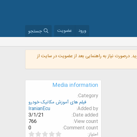
ورود
عضویت
جستجو
گروه VIP شوید. درصورت نیاز به راهنمایی بعد از عضویت در سایت از
Media information
Category
فیلم های آموزش مکانیک خودرو
IranianEcu
Added by
3/1/21
Date added
766
View count
0
Comment count
0
امتیاز