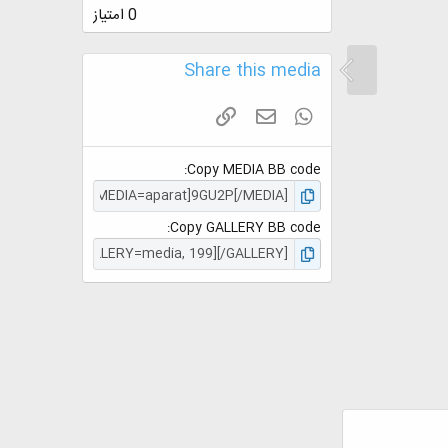
.
0 امتیاز
0
0
س
Share this media
ت
ا
ر
واتس آپ
ایمیل
لینک
ه
Copy MEDIA BB code
Copy GALLERY BB code